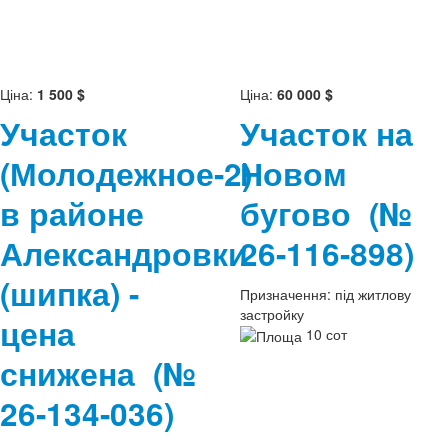
Ціна:
1 500 $
Ціна:
60 000 $
Участок
Участок на
(Молодежное-2)
Новом
в районе
бугово
(№
Александровки
26-116-898)
(шипка) -
Призначення:
під житлову
застройку
цена
10 сот
снижена
(№
26-134-036)