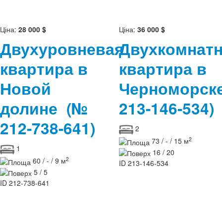
Ціна:
28 000 $
Ціна:
36 000 $
Двухуровневая
Двухкомнат
квартира в
квартира в
Новой
Черноморс
долине
(№
213-146-534)
212-738-641)
2
2
73 / - / 15 м
1
16 / 20
2
60 / - / 9 м
ID
213-146-534
5 / 5
ID
212-738-641