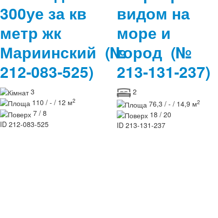
300уе за кв
видом на
метр жк
море и
Мариинский
(№
город
(№
212-083-525)
213-131-237)
3
2
2
110 / - / 12 м
2
76,3 / - / 14,9 м
7 / 8
18 / 20
ID
212-083-525
ID
213-131-237