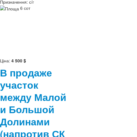
Призначення:
с/г
6 сот
Ціна:
4 500 $
В продаже
участок
между Малой
и Большой
Долинами
(напротив СК