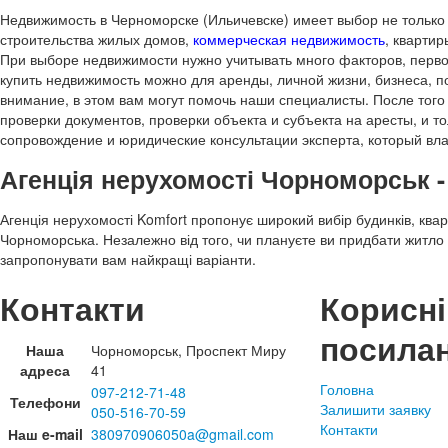
Недвижимость в Черноморске (Ильичевске) имеет выбор не тольк
строительства жилых домов,
коммерческая недвижимость
, кварти
При выборе недвижимости нужно учитывать много факторов, первое
купить недвижимость можно для аренды, личной жизни, бизнеса, п
внимание, в этом вам могут помочь наши специалисты. После того
проверки документов, проверки объекта и субъекта на аресты, и 
сопровождение и юридические консультации эксперта, который в
Агенція нерухомості Чорноморськ -
Агенція нерухомості Komfort пропонує широкий вибір будинків, ква
Чорноморська. Незалежно від того, чи плануєте ви придбати житло д
запропонувати вам найкращі варіанти.
Контакти
Корисні
посила
Наша
Чорноморськ, Проспект Миру
адреса
41
Головна
097-212-71-48
Телефони
Залишити заявку
050-516-70-59
Контакти
Наш e-mail
380970906050a@gmail.com