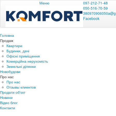
Меню
097-212-71-48
050-516-70-59
380970906050a@g
Facebook
Головна
Продаж
Квартири
Будинки, дачі
Офісні приміщення
Комерційна нерухомість
Земельні ділянки
Новобудови
Про нас
Про нас
Отзывы клиентов
Продати об'єкт
Новини
Відео блог
Контакти