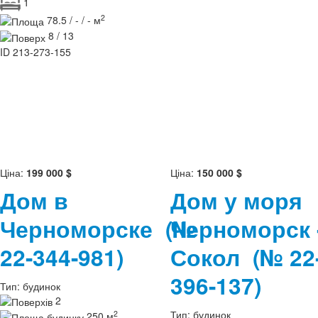
1
2
78.5 / - / - м
8 / 13
ID
213-273-155
Ціна:
199 000 $
Ціна:
150 000 $
Дом в
Дом у моря
Черноморске
(№
Черноморск 
22-344-981)
Сокол
(№ 22
396-137)
Тип:
будинок
2
Тип:
будинок
2
250 м