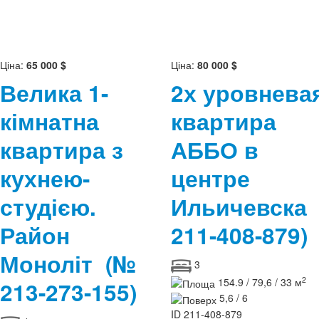
Ціна:
65 000 $
Ціна:
80 000 $
Велика 1-
2х уровнева
кімнатна
квартира
квартира з
АББО в
кухнею-
центре
студією.
Ильичевск
Район
211-408-879)
Моноліт
(№
3
2
154.9 / 79,6 / 33 м
213-273-155)
5,6 / 6
ID
211-408-879