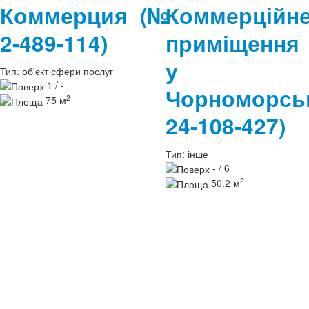
Коммерция
(№
Коммерційн
2-489-114)
приміщення
у
Тип:
об'єкт сфери послуг
1 / -
Чорноморс
2
75 м
24-108-427)
Тип:
інше
- / 6
2
50.2 м