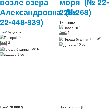
возле озера
моря
(№ 22-
Александровка
228-268)
(№
22-448-839)
Тип:
інше
1
Тип:
будинок
5
2
2
100 м
3
10 сот
2
132 м
3 сот
Ціна:
70 000 $
Ціна:
25 000 $