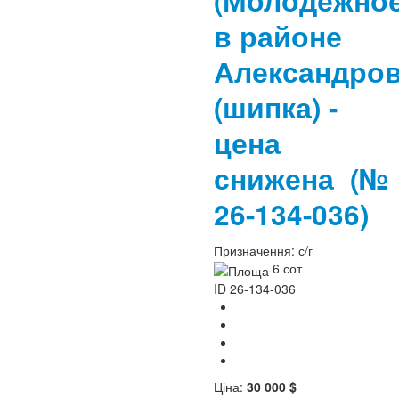
(Молодежное
в районе
Александро
(шипка) -
цена
снижена
(№
26-134-036)
Призначення:
с/г
6 сот
ID
26-134-036
Ціна:
30 000 $