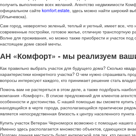
получить выполнение всех желаний. Агентство недвижимости Ком
официальном сайте
komfort.estate
, здесь можно найти широкий вы
(Ильичевска).
Сам город, невероятно зеленый, теплый и уютный, имеет все, что
современные постройки, готовое жилье, отличную транспортную ра
Волне для проживания, но можно также приобрести и участок под с
настоящем доме своей мечты.
АН «Комфорт» - мы реализуем ваш
Как правильно выбрать участок для будущего дома? Сколько квадр
характеристики конкретного участка? О чем нужно спрашивать про
вопросы интересуют каждого, кто принимает решение стать владел
Помочь вам не растеряться в этом деле, а также подобрать наиб
компания «Комфорт». В списке предложений для клиентов агентств
особенности и достоинства. С нашей помощью вы сможете купить у
находящийся в черте города, располагающийся практически рядо
является непосредственная близость к центру населенного пункта 
Купить участок Ветеран Черноморск возможно с помощью нашего а
Именно здесь располагается множество объектов, сдающихся внае
Поэтому данная местность будет интересной для тех, кто решил з