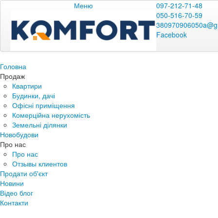
Меню
097-212-71-48
050-516-70-59
380970906050a@g
Facebook
Головна
Продаж
Квартири
Будинки, дачі
Офісні приміщення
Комерційна нерухомість
Земельні ділянки
Новобудови
Про нас
Про нас
Отзывы клиентов
Продати об'єкт
Новини
Відео блог
Контакти