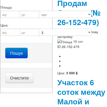
Продам
Площа:
Срочно
(№
26-152-479)
Ціна:
Призначення:
під житлову
застройку
10 сот
ID
26-152-479
Ціна:
3 500 $
Участок 6
соток между
Малой и