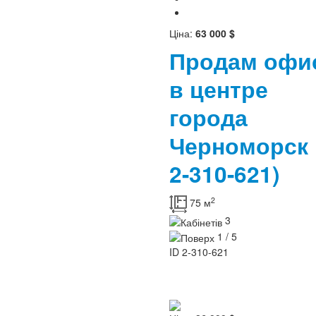
Ціна:
63 000 $
Продам офи
в центре
города
Черноморс
2-310-621)
2
75 м
3
1 / 5
ID
2-310-621