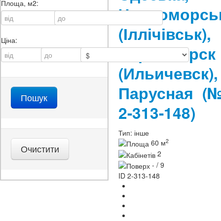
Площа, м2:
Чорноморсь
(Іллічівськ),
Ціна:
Черноморск
(Ильичевск),
Парусная
(
2-313-148)
Тип:
інше
2
60 м
2
- / 9
ID
2-313-148