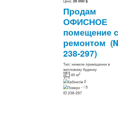
Ціна:
26 000 $
Продам
ОФИСНОЕ
помещение 
ремонтом
(
238-297)
Тип:
нежиле приміщення в
житловому будинку
2
40 м
2
- / 5
ID
238-297