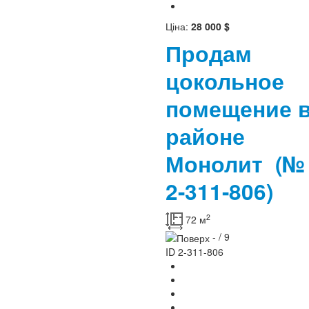
Ціна:
28 000 $
Продам
цокольное
помещение 
районе
Монолит
(№
2-311-806)
2
72 м
- / 9
ID
2-311-806