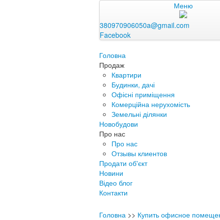
Меню
380970906050a@gmail.com
Facebook
Головна
Продаж
Квартири
Будинки, дачі
Офісні приміщення
Комерційна нерухомість
Земельні ділянки
Новобудови
Про нас
Про нас
Отзывы клиентов
Продати об'єкт
Новини
Відео блог
Контакти
Головна
>>
Купить офисное помеще