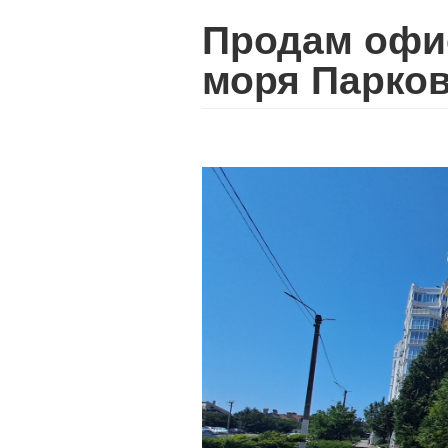
Продам офис
моря Парко