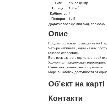
Тип:
бізнес центр
2
Площа:
150 м
Кабінетів:
4
Поверх:
1 / 5
Додатково:
окремий вхід, парковка
Опис
Продам офисное помещение на Парк
Четыре кабинета , один из них прохо
газовое отопление.
Есть возможность сделать второй вхо
Ухоженная придомовая территория.
Стены покрашены, на полу плитка.
Море в шаговой доступности от офис
Об'єкт на карті
Контакти