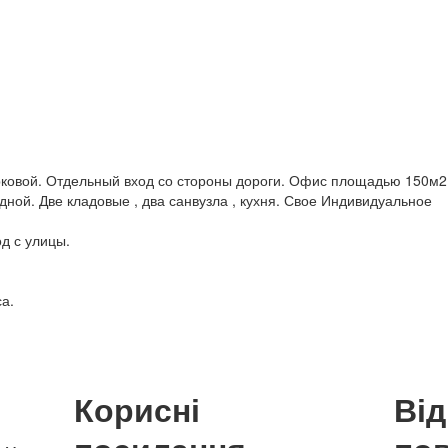
овой. Отдельный вход со стороны дороги. Офис площадью 150м2
дной. Две кладовые , два санвузла , кухня. Свое Индивидуальное
д с улицы.
а.
Корисні
Ві