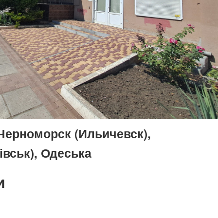
Черноморск (Ильичевск),
івськ), Одеська
и