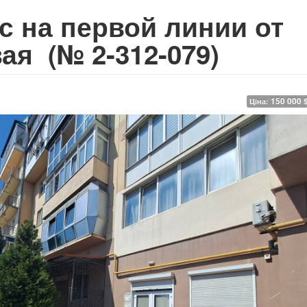
 на первой линии от
вая
(№ 2-312-079)
150 000 
Ціна: