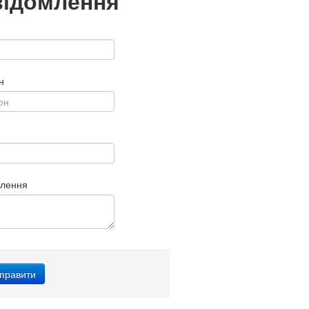
відомлення
н
млення