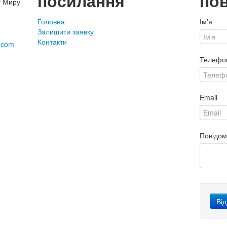
посилання
по
т Миру
Головна
Ім'я
Залишити заявку
Контакти
.com
Телефо
Email
Повідо