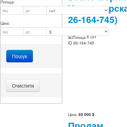
Площа:
Черноморс
26-164-745)
Ціна:
Призначення:
с/г
6 сот
ID
26-164-745
Ціна:
65 000 $
Продам