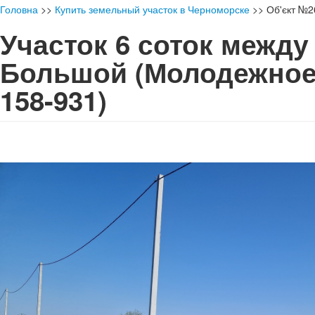
Головна
>>
Купить земельный участок в Черноморске
>>
Об'єкт №
Участок 6 соток между
Большой (Молодежно
158-931)