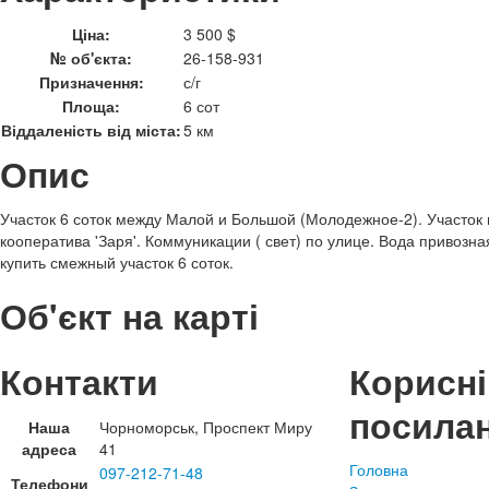
Ціна:
3 500 $
№ об'єкта:
26-158-931
Призначення:
с/г
Площа:
6 сот
Віддаленість від міста:
5 км
Опис
Участок 6 соток между Малой и Большой (Молодежное-2). Участок 
кооператива 'Заря'. Коммуникации ( свет) по улице. Вода привозна
купить смежный участок 6 соток.
Об'єкт на карті
Контакти
Корисні
посила
Наша
Чорноморськ, Проспект Миру
адреса
41
Головна
097-212-71-48
Телефони