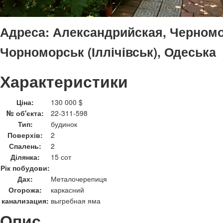
Адреса:
Александрийская, Черномо
Чорноморськ (Іллічівськ), Одеська
Характеристики
Ціна:
130 000 $
№ об'єкта:
22-311-598
Тип:
будинок
Поверхів:
2
Спалень:
2
Ділянка:
15 сот
Рік побудови:
Дах:
Металочерепиця
Огорожа:
каркасний
канализация:
выгребная яма
Опис